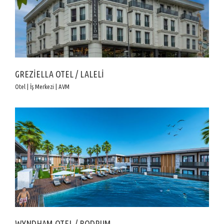
GREZİELLA OTEL / LALELİ
Otel | İş Merkezi | AVM
WYNDHAM OTEL / BODRUM