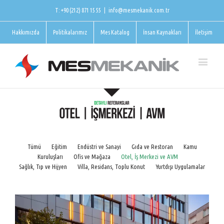
T: +90 (212) 871 15 55
|
info@mesmekanik.com.tr
Hakkımızda
Politikalarımız
Mes Katalog
İnsan Kaynakları
İletişim
Tümü
Eğitim
Endüstri ve Sanayi
Gıda ve Restoran
Kamu
Kuruluşları
Ofis ve Mağaza
Otel, İş Merkezi ve AVM
Sağlık, Tıp ve Hijyen
Villa, Residans, Toplu Konut
Yurtdışı Uygulamalar