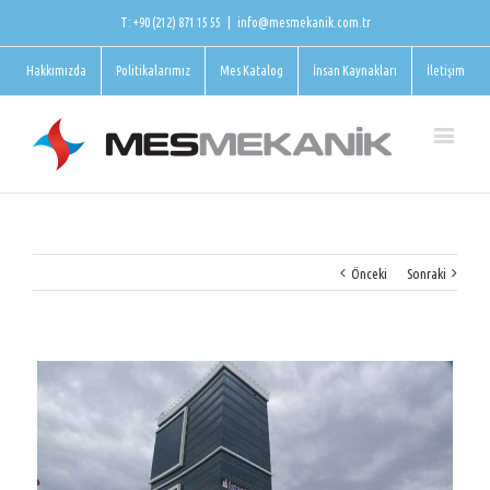
T: +90 (212) 871 15 55
|
info@mesmekanik.com.tr
Hakkımızda
Politikalarımız
Mes Katalog
İnsan Kaynakları
İletişim
Önceki
Sonraki