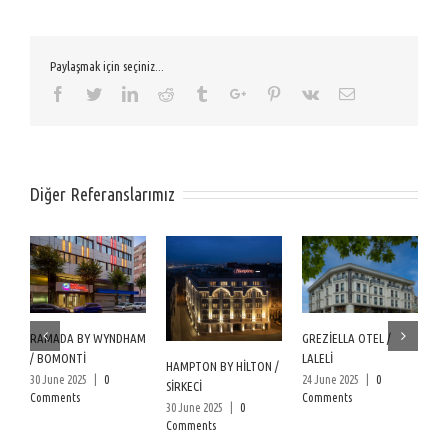
Paylaşmak için seçiniz...
Facebook
Twitter
Linkedin
Reddit
Tumblr
Google+
Pinterest
Vk
Email
Diğer Referanslarımız
W
RAMADA BY WYNDHAM
GREZİELLA OTEL /
B
/ BOMONTİ
LALELİ
24
HAMPTON BY HİLTON /
30 June 2025
|
0
24 June 2025
|
0
C
SİRKECİ
Comments
Comments
30 June 2025
|
0
Comments