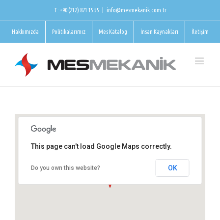
T: +90 (212) 871 15 55
|
info@mesmekanik.com.tr
Hakkımızda
Politikalarımız
Mes Katalog
İnsan Kaynakları
İletişim
This page can't load Google Maps correctly.
Mes Mekanik
OK
Do you own this website?