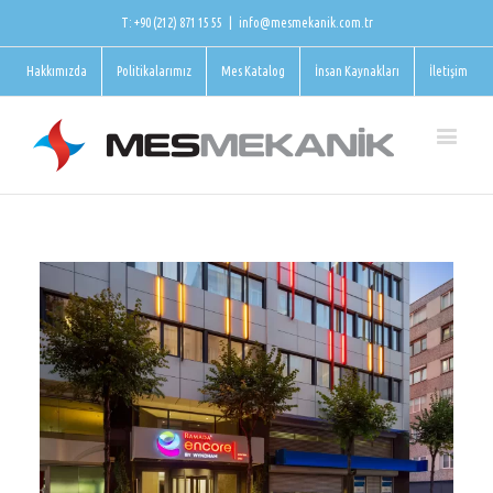
T: +90 (212) 871 15 55
|
info@mesmekanik.com.tr
Hakkımızda
Politikalarımız
Mes Katalog
İnsan Kaynakları
İletişim