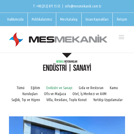
T: +90 (212) 871 15 55
|
info@mesmekanik.com.tr
Hakkımızda
Politikalarımız
Mes Katalog
İnsan Kaynakları
İletişim
Tümü
Eğitim
Endüstri ve Sanayi
Gıda ve Restoran
Kamu
Kuruluşları
Ofis ve Mağaza
Otel, İş Merkezi ve AVM
Sağlık, Tıp ve Hijyen
Villa, Residans, Toplu Konut
Yurtdışı Uygulamalar