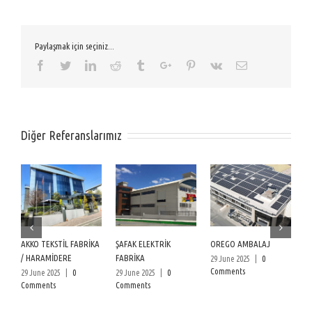
Paylaşmak için seçiniz...
Facebook
Twitter
Linkedin
Reddit
Tumblr
Google+
Pinterest
Vk
Email
Diğer Referanslarımız
AKKO TEKSTİL FABRİKA
ŞAFAK ELEKTRİK
OREGO AMBALAJ
Ç
/ HARAMİDERE
FABRİKA
S
29 June 2025
|
0
Comments
29 June 2025
|
0
29 June 2025
|
0
26
Comments
Comments
C