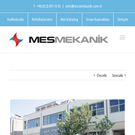
T: +90 (212) 871 15 55
|
info@mesmekanik.com.tr
Hakkımızda
Politikalarımız
Mes Katalog
İnsan Kaynakları
İletişim
Önceki
Sonraki