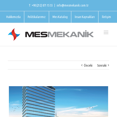
T: +90 (212) 871 15 55
|
info@mesmekanik.com.tr
Hakkımızda
Politikalarımız
Mes Katalog
İnsan Kaynakları
İletişim
Önceki
Sonraki