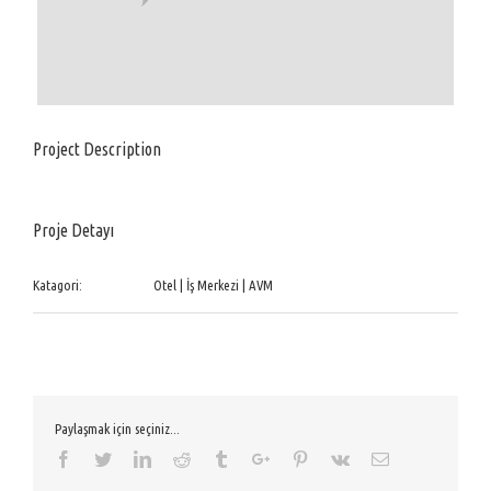
Project Description
Proje Detayı
Katagori:
Otel | İş Merkezi | AVM
Paylaşmak için seçiniz...
Facebook
Twitter
Linkedin
Reddit
Tumblr
Google+
Pinterest
Vk
Email