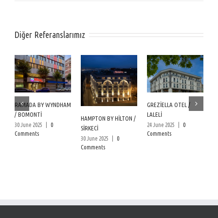
Diğer Referanslarımız
W
RAMADA BY WYNDHAM
GREZİELLA OTEL /
B
/ BOMONTİ
LALELİ
24
HAMPTON BY HİLTON /
30 June 2025
|
0
24 June 2025
|
0
C
SİRKECİ
Comments
Comments
30 June 2025
|
0
Comments