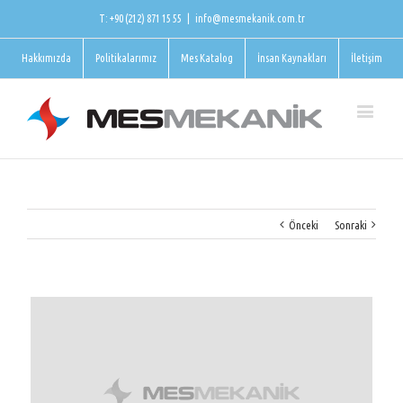
T: +90 (212) 871 15 55
|
info@mesmekanik.com.tr
Hakkımızda
Politikalarımız
Mes Katalog
İnsan Kaynakları
İletişim
Önceki
Sonraki