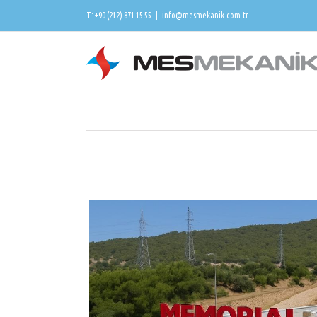
T: +90 (212) 871 15 55
|
info@mesmekanik.com.tr