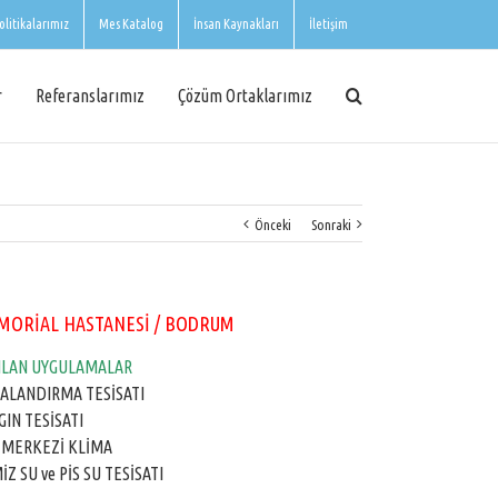
olitikalarımız
Mes Katalog
İnsan Kaynakları
İletişim
r
Referanslarımız
Çözüm Ortaklarımız
Önceki
Sonraki
MORİAL HASTANESİ / BODRUM
ILAN UYGULAMALAR
ALANDIRMA TESİSATI
GIN TESİSATI
 MERKEZİ KLİMA
İZ SU ve PİS SU TESİSATI