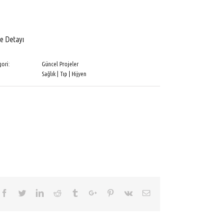
e Detayı
ori:
Güncel Projeler
Sağlık | Tıp | Hijyen
Facebook
Twitter
Linkedin
Reddit
Tumblr
Google+
Pinterest
Vk
Email