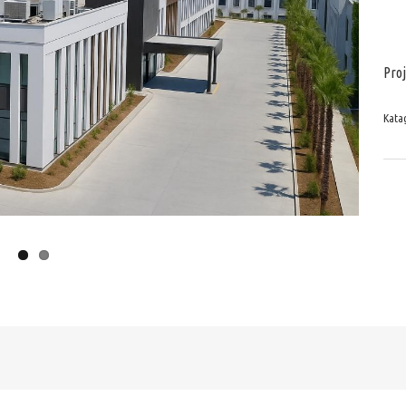
Proj
Katag