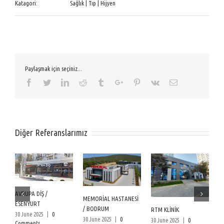
Katagori:
Sağlık | Tıp | Hijyen
Paylaşmak için seçiniz...
Facebook
Twitter
Linkedin
Reddit
Tumblr
Google+
Pinterest
Vk
Email
Diğer Referanslarımız
AVRUPA DİŞ /
MEMORİAL HASTANESİ
Ö
ESENYURT
/ BODRUM
H
RTM KLİNİK
30 June 2025
|
0
30 June 2025
|
0
25
30 June 2025
|
0
Comments