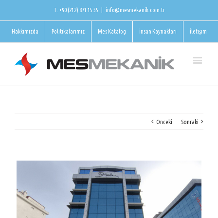
T: +90 (212) 871 15 55
|
info@mesmekanik.com.tr
Hakkımızda
Politikalarımız
Mes Katalog
İnsan Kaynakları
İletişim
Önceki
Sonraki