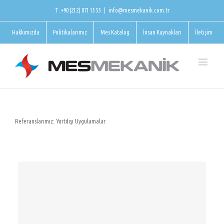
T: +90 (212) 871 15 55
|
info@mesmekanik.com.tr
Hakkımızda
Politikalarımız
Mes Katalog
İnsan Kaynakları
İletişim
Referanslarımız: Yurtdışı Uygulamalar