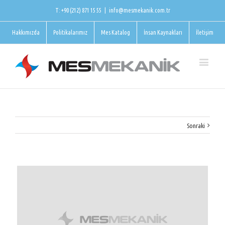
T: +90 (212) 871 15 55
|
info@mesmekanik.com.tr
Hakkımızda
Politikalarımız
Mes Katalog
İnsan Kaynakları
İletişim
Sonraki