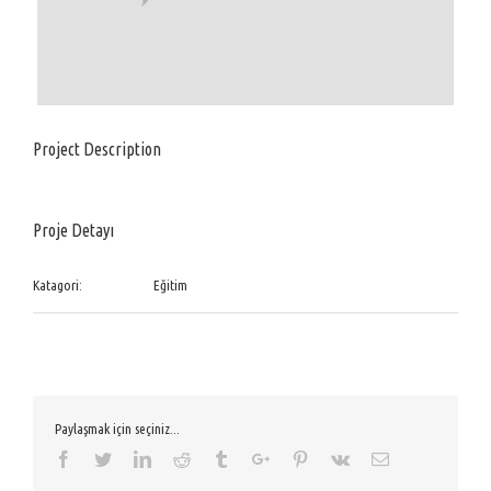
Project Description
Proje Detayı
Katagori:
Eğitim
Paylaşmak için seçiniz...
Facebook
Twitter
Linkedin
Reddit
Tumblr
Google+
Pinterest
Vk
Email