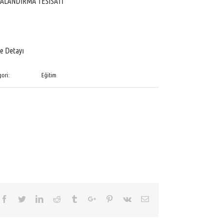
ALANDIRMA TESİSATI
e Detayı
ori:
Eğitim
Facebook
Twitter
Linkedin
Reddit
Tumblr
Google+
Pinterest
Vk
Email