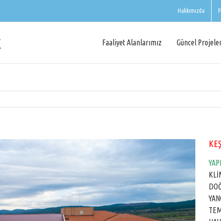
Hakkımızda
P
Faaliyet Alanlarımız
Güncel Projele
KEŞ
YAP
KLİ
DOĞ
YAN
TEM