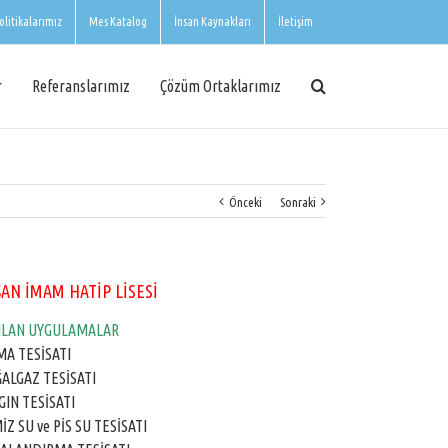
olitikalarımız
Mes Katalog
İnsan Kaynakları
İletişim
r
Referanslarımız
Çözüm Ortaklarımız
Önceki
Sonraki
AN İMAM HATİP LİSESİ
ILAN UYGULAMALAR
MA TESİSATI
ALGAZ TESİSATI
GIN TESİSATI
İZ SU ve PİS SU TESİSATI