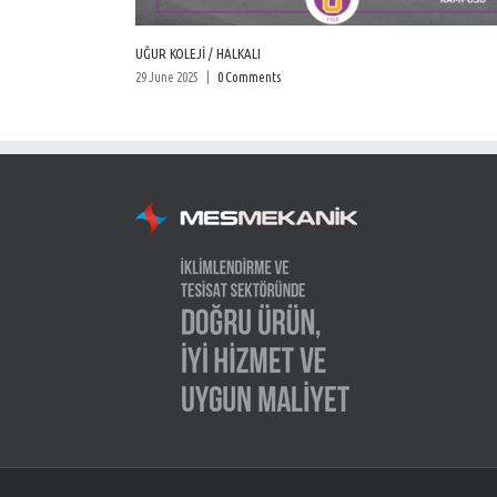
UĞUR KOLEJİ / HALKALI
29 June 2025
|
0 Comments