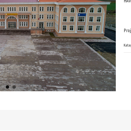
HAV
Proj
Katag