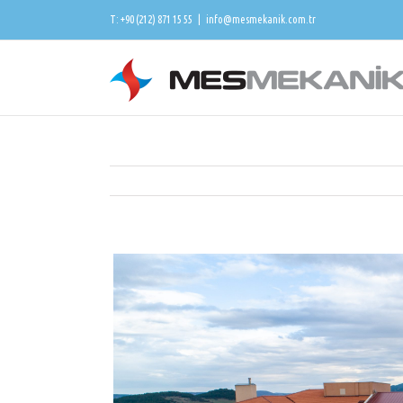
T: +90 (212) 871 15 55
|
info@mesmekanik.com.tr