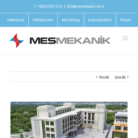
T: +90 (212) 871 15 55
|
info@mesmekanik.com.tr
Hakkımızda
Politikalarımız
Mes Katalog
İnsan Kaynakları
İletişim
Önceki
Sonraki