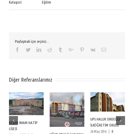
Katagori:
Eğitim
Paylaşmak için seçiniz...
Facebook
Twitter
Linkedin
Reddit
Tumblr
Google+
Pinterest
Vk
Email
Diğer Referanslarımız
UPS HALUK ÜNDEĞER
Bİ
KEŞAN İMAM HATİP
İLKÖĞRETİM OKULU
H
LİSESİ
26 May 2016
|
0
26