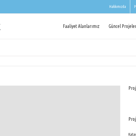
Hakkımızda
P
Faaliyet Alanlarımız
Güncel Projele
Proj
Proj
Katag