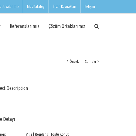
olitikalarımız
Mes Katalog
İnsan Kaynakları
İletişim
r
Referanslarımız
Çözüm Ortaklarımız
Önceki
Sonraki
ect Description
e Detayı
ori:
Villa | Residans | Toplu Konut