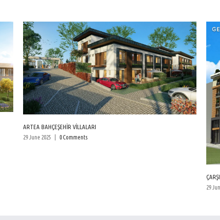
ARTEA BAHÇEŞEHİR VİLLALARI
29 June 2025
|
0 Comments
ÇARŞI
29 Ju