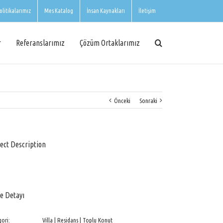
olitikalarımız
Mes Katalog
İnsan Kaynakları
İletişim
r
Referanslarımız
Çözüm Ortaklarımız
Önceki
Sonraki
ect Description
e Detayı
ori:
Villa | Residans | Toplu Konut