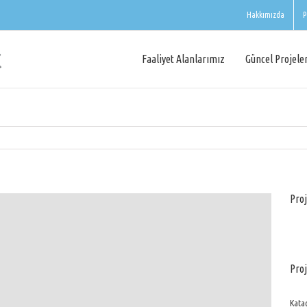
Hakkımızda
P
Faaliyet Alanlarımız
Güncel Projele
Proj
Proj
Katag