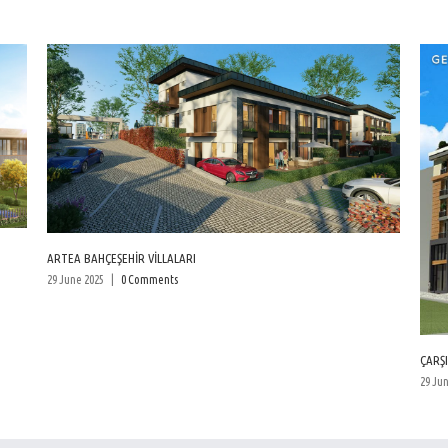
ARTEA BAHÇEŞEHİR VİLLALARI
29 June 2025
|
0 Comments
ÇARŞI
29 Ju