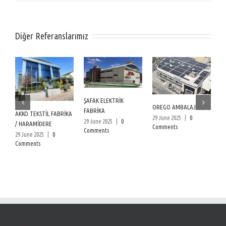
Diğer Referanslarımız
ŞAFAK ELEKTRİK
Ç
OREGO AMBALAJ
FABRİKA
S
AKKO TEKSTİL FABRİKA
29 June 2025
|
0
29 June 2025
|
0
/ HARAMİDERE
26
Comments
Comments
C
29 June 2025
|
0
Comments