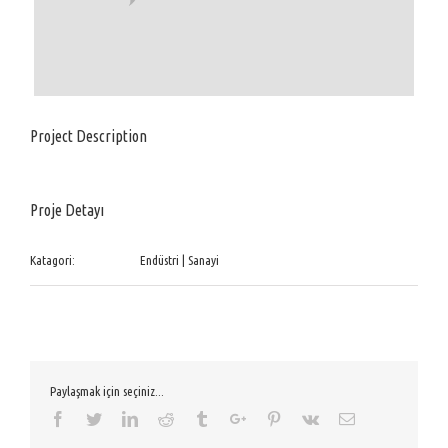
Project Description
Proje Detayı
Katagori:
Endüstri | Sanayi
Paylaşmak için seçiniz...
Facebook
Twitter
Linkedin
Reddit
Tumblr
Google+
Pinterest
Vk
Email