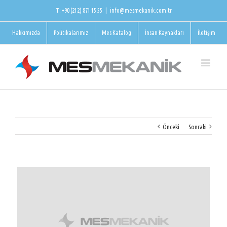
T: +90 (212) 871 15 55
|
info@mesmekanik.com.tr
Hakkımızda
Politikalarımız
Mes Katalog
İnsan Kaynakları
İletişim
Önceki
Sonraki