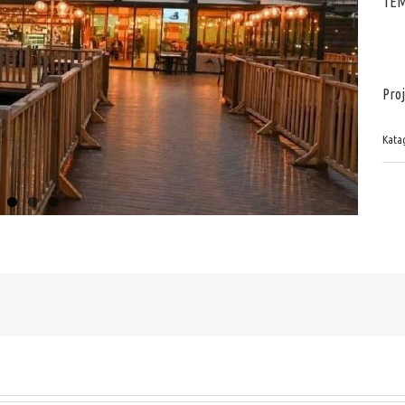
TEM
Proj
Katag