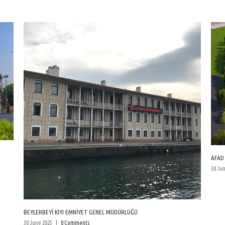
KÜÇÜKÇE
26 May 20
AFAD EĞİTİM MERKEZİ / YEŞİLKÖY
30 June 2025
|
0 Comments