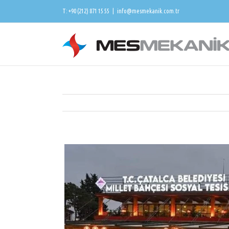
T: +90 (212) 871 15 55
|
info@mesmekanik.com.tr