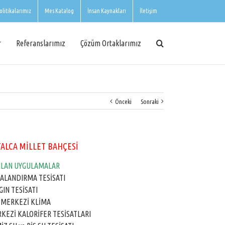
olitikalarımız
Mes Katalog
İnsan Kaynakları
İletişim
r
Referanslarımız
Çözüm Ortaklarımız
Önceki
Sonraki
ALCA MİLLET BAHÇESİ
ILAN UYGULAMALAR
ALANDIRMA TESİSATI
GIN TESİSATI
 MERKEZİ KLİMA
KEZİ KALORİFER TESİSATLARI