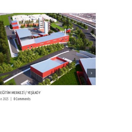
KMECE EMNİYET AMİRLİĞİ
KEŞAN GENÇLİK MERKEZİ
16
|
0 Comments
26 May 2016
|
0 Commen