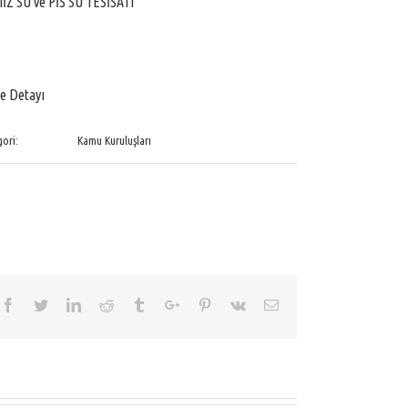
İZ SU ve PİS SU TESİSATI
e Detayı
ori:
Kamu Kuruluşları
Facebook
Twitter
Linkedin
Reddit
Tumblr
Google+
Pinterest
Vk
Email