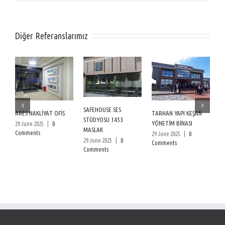
Diğer Referanslarımız
SAFEHOUSE SES
ARES NAKLİYAT OFİS
T
TARHAN YAPI KEŞAN
STÜDYOSU 1453
A
YÖNETİM BİNASI
29 June 2025
|
0
MASLAK
Comments
29
29 June 2025
|
0
29 June 2025
|
0
C
Comments
Comments