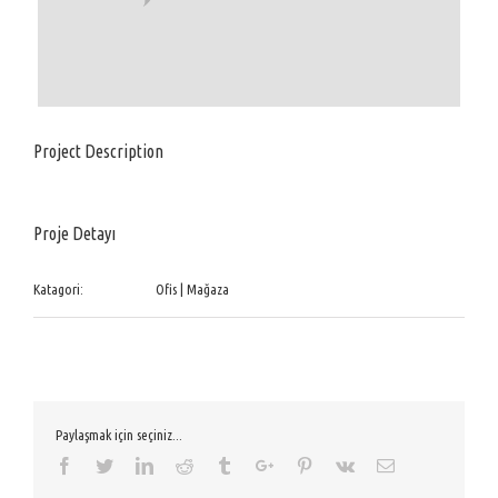
Project Description
Proje Detayı
Katagori:
Ofis | Mağaza
Paylaşmak için seçiniz...
Facebook
Twitter
Linkedin
Reddit
Tumblr
Google+
Pinterest
Vk
Email