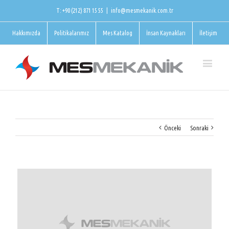
T: +90 (212) 871 15 55
|
info@mesmekanik.com.tr
Hakkımızda
Politikalarımız
Mes Katalog
İnsan Kaynakları
İletişim
Önceki
Sonraki