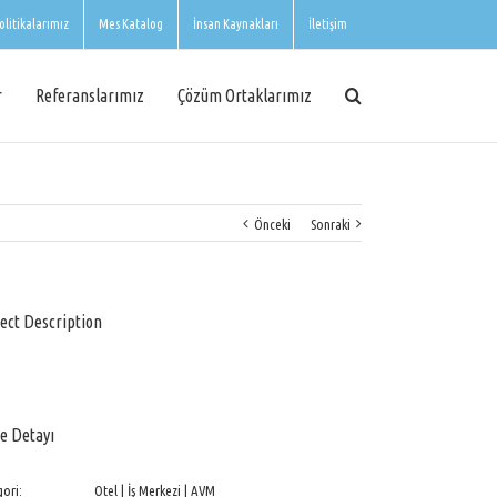
olitikalarımız
Mes Katalog
İnsan Kaynakları
İletişim
r
Referanslarımız
Çözüm Ortaklarımız
Önceki
Sonraki
ect Description
e Detayı
ori:
Otel | İş Merkezi | AVM