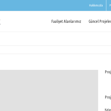
Hakkımızda
P
Faaliyet Alanlarımız
Güncel Projele
Proj
Proj
Katag