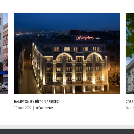
HAMPTON BY HİLTON / SİRKECİ
GREZİE
30 June 2025
|
0 Comments
24 Jun