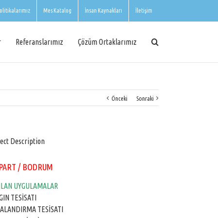
olitikalarımız
Mes Katalog
İnsan Kaynakları
İletişim
r
Referanslarımız
Çözüm Ortaklarımız
Önceki
Sonraki
ect Description
APART / BODRUM
ILAN UYGULAMALAR
GIN TESİSATI
ALANDIRMA TESİSATI