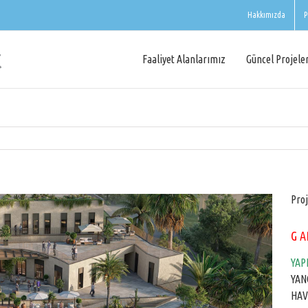
Hakkımızda
P
Faaliyet Alanlarımız
Güncel Projele
Proj
G 
YAP
YAN
HAV