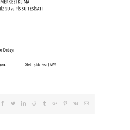
 MERKEZİ KLİMA
İZ SU ve PİS SU TESİSATI
e Detayı
ori:
Otel | İş Merkezi | AVM
Facebook
Twitter
Linkedin
Reddit
Tumblr
Google+
Pinterest
Vk
Email