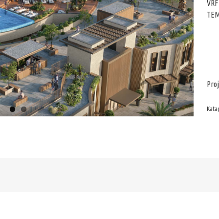
VRF
TEM
Proj
Katag