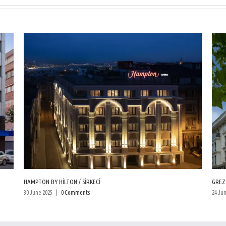
HAMPTON BY HİLTON / SİRKECİ
GREZİ
30 June 2025
|
0 Comments
24 Ju