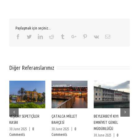
Paylaşmak için seçiniz...
Facebook
Twitter
Linkedin
Reddit
Tumblr
Google+
Pinterest
Vk
Email
Diğer Referanslarımız
YEŞİLAY SEPETÇİLER
ÇATALCA MİLLET
BEYLERBEYİ KIYI
A
KASRI
BAHÇESİ
EMNİYET GENEL
/
MÜDÜRLÜĞÜ
30 June 2025
|
0
30 June 2025
|
0
30
Comments
Comments
C
30 June 2025
|
0