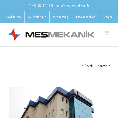
T: +90 (212) 871 15 55
|
info@mesmekanik.com.tr
Hakkımızda
Politikalarımız
Mes Katalog
İnsan Kaynakları
İletişim
Önceki
Sonraki