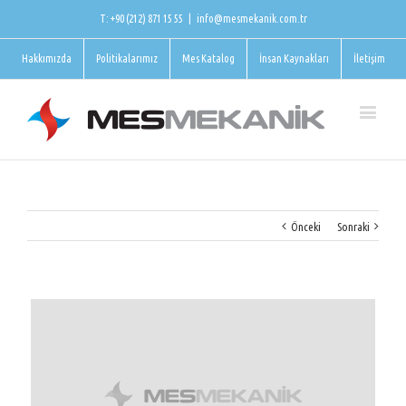
T: +90 (212) 871 15 55
|
info@mesmekanik.com.tr
Hakkımızda
Politikalarımız
Mes Katalog
İnsan Kaynakları
İletişim
Önceki
Sonraki