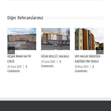
Diğer Referanslarımız
KEŞAN İMAM HATİP
UĞUR KOLEJİ / HALKALI
UPS HALUK ÜNDEĞER
Bİ
LİSESİ
İLKÖĞRETİM OKULU
H
29 June 2025
|
0
Comments
29 June 2025
|
0
26 May 2016
|
0
26
Comments
Comments
C