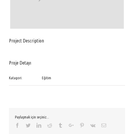
Project Description
Proje Detayı
Katagori:
Eğitim
Paylaşmak için seçiniz...
Facebook
Twitter
Linkedin
Reddit
Tumblr
Google+
Pinterest
Vk
Email