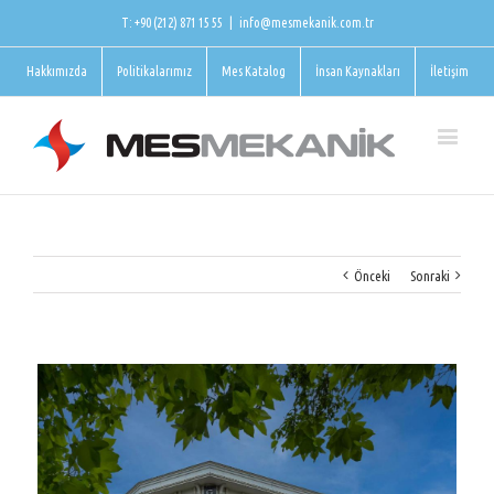
T: +90 (212) 871 15 55
|
info@mesmekanik.com.tr
Hakkımızda
Politikalarımız
Mes Katalog
İnsan Kaynakları
İletişim
Önceki
Sonraki