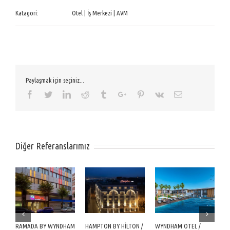
Katagori:
Otel | İş Merkezi | AVM
Paylaşmak için seçiniz...
Facebook
Twitter
Linkedin
Reddit
Tumblr
Google+
Pinterest
Vk
Email
Diğer Referanslarımız
RAMADA BY WYNDHAM
HAMPTON BY HİLTON /
WYNDHAM OTEL /
M