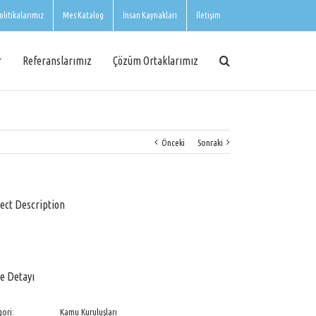
olitikalarımız
Mes Katalog
İnsan Kaynakları
İletişim
r
Referanslarımız
Çözüm Ortaklarımız
Önceki
Sonraki
ect Description
e Detayı
ori:
Kamu Kuruluşları