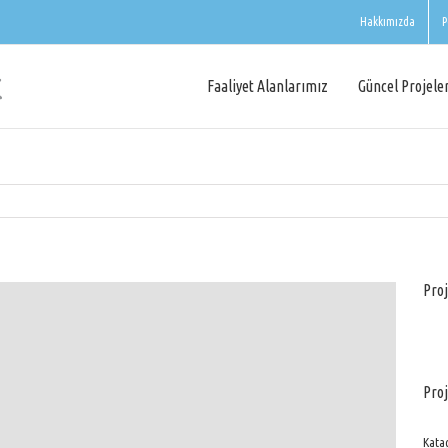
Hakkımızda
P
Faaliyet Alanlarımız
Güncel Projele
Proj
Proj
Katag