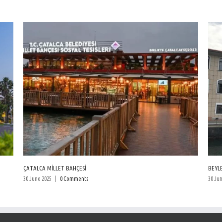
ÇATALCA MİLLET BAHÇESİ
BEYL
30 June 2025
|
0 Comments
30 Ju