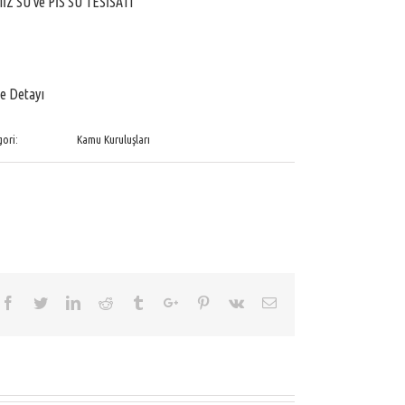
İZ SU ve PİS SU TESİSATI
e Detayı
ori:
Kamu Kuruluşları
Facebook
Twitter
Linkedin
Reddit
Tumblr
Google+
Pinterest
Vk
Email