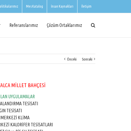
olitikalarımız
Mes Katalog
İnsan Kaynakları
İletişim
r
Referanslarımız
Çözüm Ortaklarımız
Önceki
Sonraki
ALCA MİLLET BAHÇESİ
ILAN UYGULAMALAR
ALANDIRMA TESİSATI
GIN TESİSATI
 MERKEZİ KLİMA
KEZİ KALORİFER TESİSATLARI