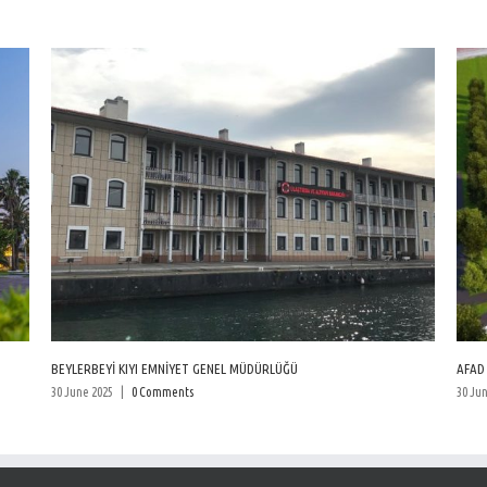
BEYLERBEYİ KIYI EMNİYET GENEL MÜDÜRLÜĞÜ
AFAD EĞİT
30 June 2025
|
0 Comments
30 June 20