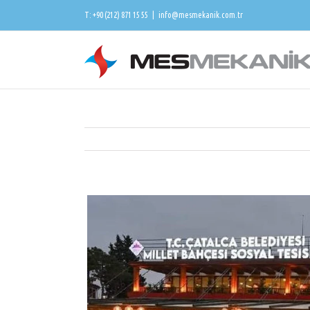
T: +90 (212) 871 15 55
|
info@mesmekanik.com.tr