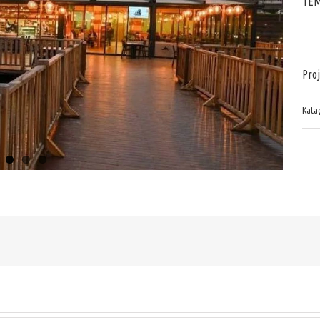
TEM
Proj
Katag