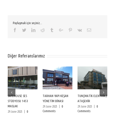
Paylaşmak için seçiniz...
Facebook
Twitter
Linkedin
Reddit
Tumblr
Google+
Pinterest
Vk
Email
Diğer Referanslarımız
SAFEHOUSE SES
TARHAN YAPI KEŞAN
TUNÇMATİK ELEKTRİK /
B
STÜDYOSU 1453
YÖNETİM BİNASI
ATAŞEHİR
N
MASLAK
29 June 2025
|
0
29 June 2025
|
0
26
Comments
Comments
C
29 June 2025
|
0