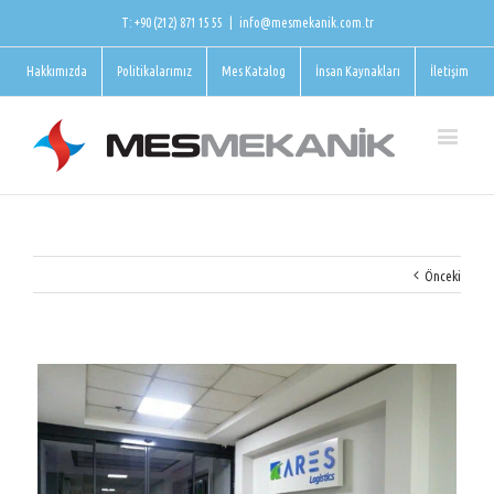
T: +90 (212) 871 15 55
|
info@mesmekanik.com.tr
Hakkımızda
Politikalarımız
Mes Katalog
İnsan Kaynakları
İletişim
Önceki