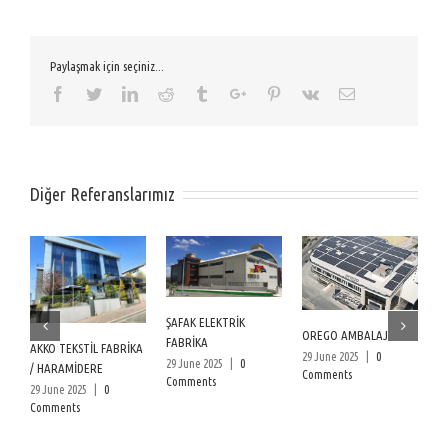
Paylaşmak için seçiniz...
Facebook
Twitter
Linkedin
Reddit
Tumblr
Google+
Pinterest
Vk
Email
Diğer Referanslarımız
ŞAFAK ELEKTRİK
K
OREGO AMBALAJ
FABRİKA
H
AKKO TEKSTİL FABRİKA
29 June 2025
|
0
29 June 2025
|
0
/ HARAMİDERE
26
Comments
Comments
C
29 June 2025
|
0
Comments