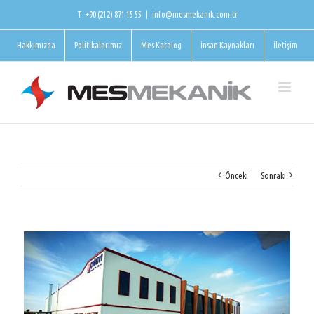
T: +90 (212) 871 15 55
|
info@mesmekanik.com.tr
Hakkımızda
Politikalarımız
Mes Katalog
İnsan Kaynakları
İletişim
Önceki
Sonraki