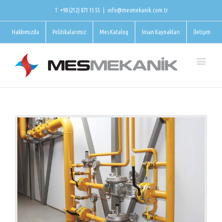
T: +90 (212) 871 15 55
|
info@mesmekanik.com.tr
Hakkımızda
Politikalarımız
Mes Katalog
İnsan Kaynakları
İletişim